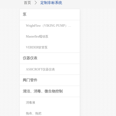
定制非标系统
首页
ꄲ
泵
WrightFlow（VIKING PUMP）转子泵
Masterflex蠕动泵
VERDER软管泵
仪器仪表
ASHCROFT仪器仪表
阀门管件
清洁、消毒、微生物控制
消毒液
拖布、拖把