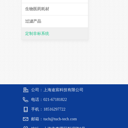
生物医药耗材
过滤产品
定制非标系统
公司：
上海途宸科技有限公司
电话：
021-67181822
手机：
18516297722
邮箱：
tuch@tuch-tech.com