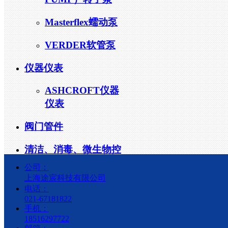
Masterflex蠕动泵
VERDER软管泵
仪器仪表
ASHCROFT仪器
仪表
阀门管件
清洁、消毒、微生物控
制
公司：
上海途宸科技有限公司
消毒液
电话：
021-67181822
拖布、拖把
手机：
18516297722