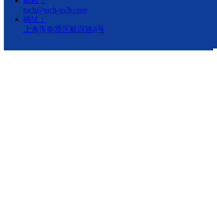
邮箱：
生物医药耗材
넳
넲
tuch@tuch-tech.com
地址：
过滤产品
上海市奉贤区航谊路8号
定制非标系统
沪(松)应急管危经许[2021]203462