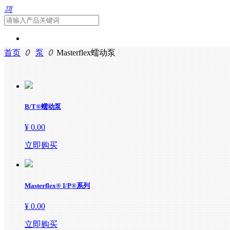
끠
首页
ꄲ
泵
ꄲ
Masterflex蠕动泵
首页
B/T®蠕动泵
¥ 0.00
关于我们
立即购买
产品中心
Masterflex® I/P®系列
¥ 0.00
公司动态
立即购买